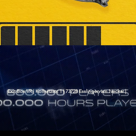
Exit Box VR | Kollwitzstr. 1 | 73728 Esslingen am Neckar |